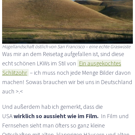
Hügellandschaft östlich von San Francisco – eine echte Graswüste
Was mir an dem Reisetag aufgefallen ist, sind diese
echt schönen LKWs im Stil von
Ein ausgekochtes
Schlitzohr
– ich muss noch jede Menge Bilder davon
machen! Sowas brauchen wir bei uns in Deutschland
auch >.<
Und außerdem hab ich gemerkt, dass die
USA
wirklich so aussieht wie im Film.
In Film und
Fernsehen sieht man öfters so ganz kleine
Ortschaften mit alten, klapprigen Häusern und alten,