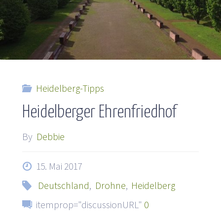
jüdische
Friedhof
Europas"
Heidelberg-Tipps
Heidelberger Ehrenfriedhof
By
Debbie
15. Mai 2017
Deutschland
,
Drohne
,
Heidelberg
itemprop="discussionURL"
0