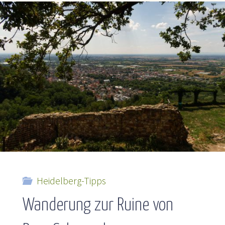
Das
Ladenburger
Maislabyrinth
:D"
Heidelberg-Tipps
Wanderung zur Ruine von