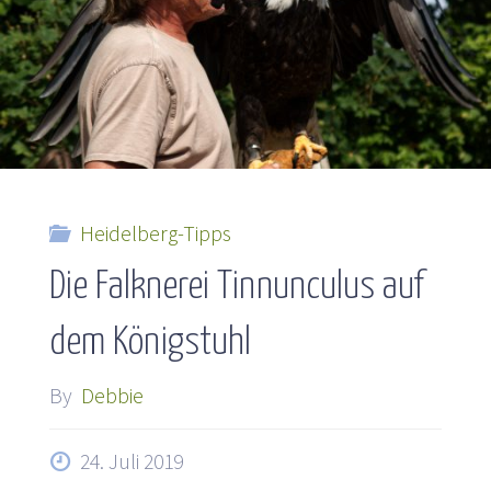
Schauenburg"
Heidelberg-Tipps
Die Falknerei Tinnunculus auf
dem Königstuhl
By
Debbie
24. Juli 2019