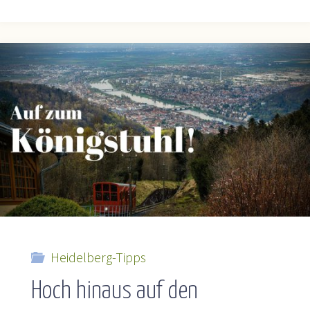
Bergfeste
Dilsberg
–
Ein
Kleinod
im
Neckartal"
Heidelberg-Tipps
Hoch hinaus auf den