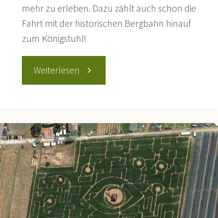
mehr zu erleben. Dazu zählt auch schon die
Fahrt mit der historischen Bergbahn hinauf
zum Königstuhl!
"Hoch
Weiterlesen
hinaus
auf
den
Königstuhl"