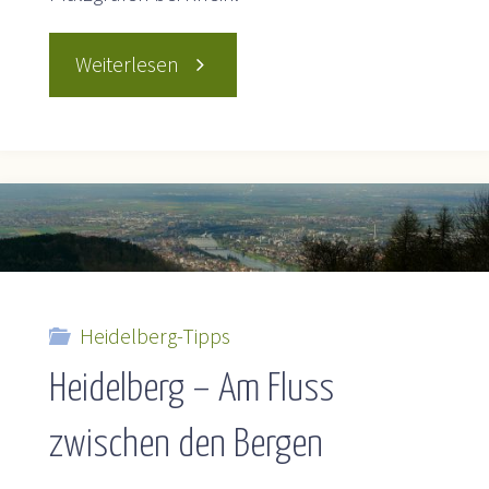
"Kurzer
Weiterlesen
Blick
auf
die
Geschichte
Heidelberg-Tipps
Heidelberg – Am Fluss
Heidelbergs"
zwischen den Bergen