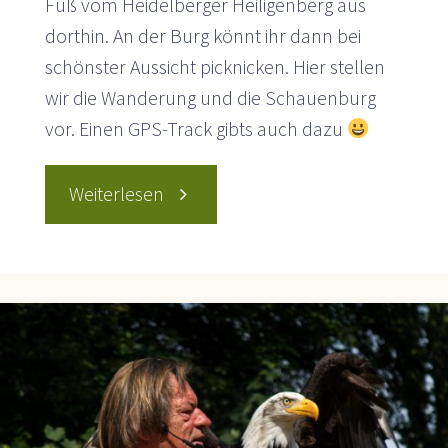
Fuß vom Heidelberger Heiligenberg aus
dorthin. An der Burg könnt ihr dann bei
schönster Aussicht picknicken. Hier stellen
wir die Wanderung und die Schauenburg
vor. Einen GPS-Track gibts auch dazu
"Wanderung
Weiterlesen
zur
Ruine
von
Burg