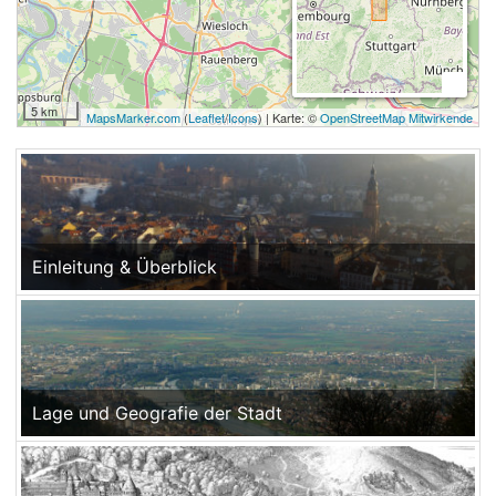
5 km
MapsMarker.com
(
Leaflet
/
Icons
) | Karte: ©
OpenStreetMap Mitwirkende
Einleitung & Überblick
Lage und Geografie der Stadt