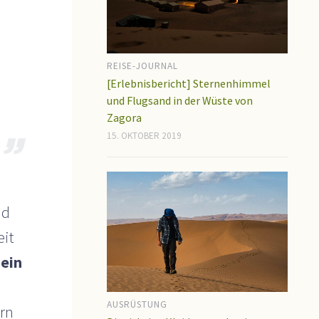
REISE-JOURNAL
[Erlebnisbericht] Sternenhimmel
und Flugsand in der Wüste von
Zagora
15. OKTOBER 2019
nd
eit
 ein
h
AUSRÜSTUNG
ern