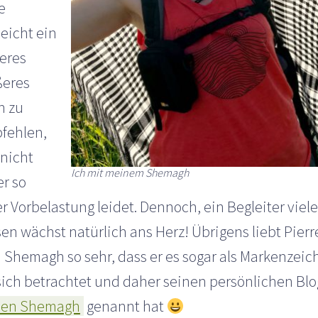
e
leicht ein
eres
ßeres
h zu
fehlen,
 nicht
Ich mit meinem Shemagh
er so
r Vorbelastung leidet. Dennoch, ein Begleiter viele
en wächst natürlich ans Herz! Übrigens liebt Pierr
n Shemagh so sehr, dass er es sogar als Markenzeic
 sich betrachtet und daher seinen persönlichen Blo
een Shemagh
genannt hat