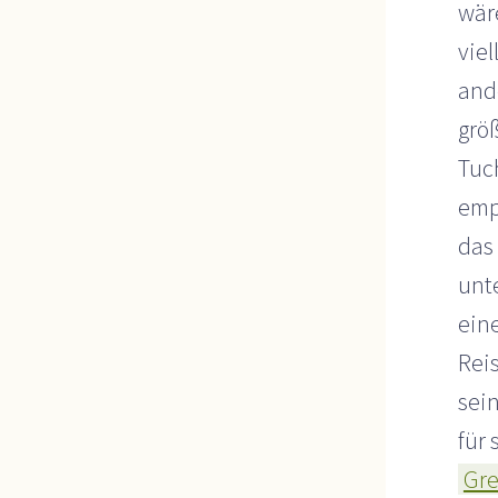
wär
viel
and
grö
Tuc
emp
das
unt
eine
Reis
sei
für
Gr