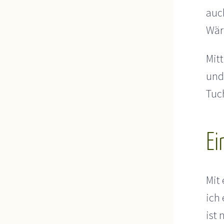
auc
Wär
Mitt
und 
Tuc
Ei
Mit
ich
ist 