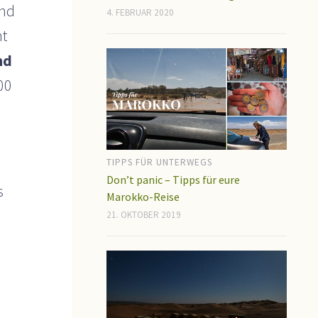
und
4. FEBRUAR 2020
ht
nd
00
TIPPS FÜR UNTERWEGS
Don’t panic – Tipps für eure
s
Marokko-Reise
21. OKTOBER 2019