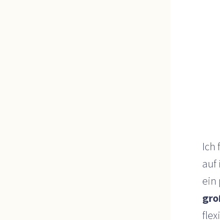
Ich
auf 
ein
gro
flex