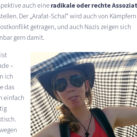
spektive auch eine
radikale oder rechte Assozia
stellen. Der „Arafat-Schal“ wird auch von Kämpfern
ostkonflikt getragen, und auch Nazis zeigen sich
enbar gern damit.
ist
ade –
n ich
de das
h einfach
tig
tisch.
wegen