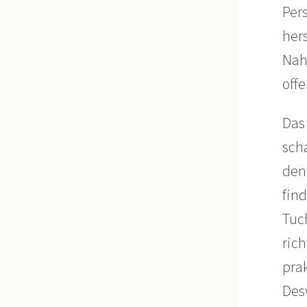
Per
her
Nah
off
Das 
sch
den
fin
Tuc
rich
prak
Des