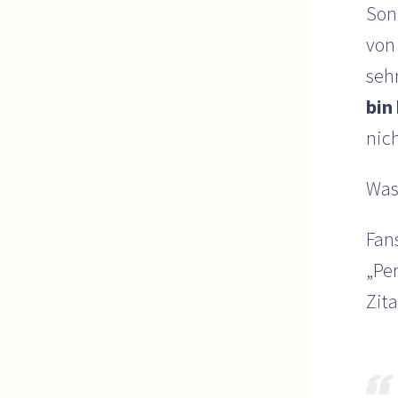
Sonn
von
sehr
bin
nic
Was
Fan
„Pe
Zita