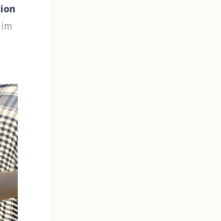
tion
 im