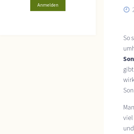
So 
umh
Son
gib
wirk
Son
Man
viel
und