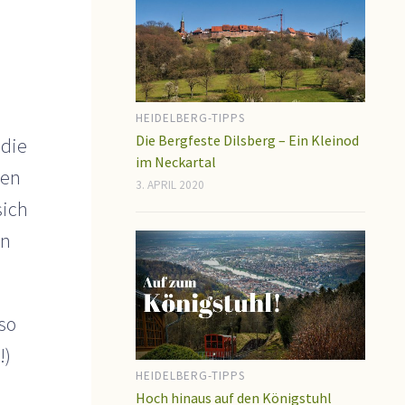
HEIDELBERG-TIPPS
Die Bergfeste Dilsberg – Ein Kleinod
 die
im Neckartal
gen
3. APRIL 2020
sich
en
so
!)
HEIDELBERG-TIPPS
Hoch hinaus auf den Königstuhl