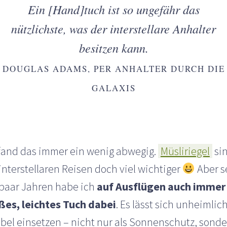
Ein [Hand]tuch ist so ungefähr das
nützlichste, was der interstellare Anhalter
besitzen kann.
DOUGLAS ADAMS, PER ANHALTER DURCH DIE
GALAXIS
 fand das immer ein wenig abwegig.
Müsliriegel
si
interstellaren Reisen doch viel wichtiger
Aber s
 paar Jahren habe ich
auf Ausflügen auch immer
ßes, leichtes Tuch dabei
. Es lässt sich unheimlic
ibel einsetzen – nicht nur als Sonnenschutz, sond