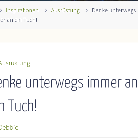
ome
Inspirationen
Ausrüstung
Denke unterwegs
r an ein Tuch!
Ausrüstung
enke unterwegs immer an
n Tuch!
Debbie