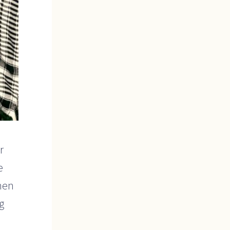
r
e
hen
g